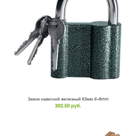
За­мок на­вес­ной же­лез­ный 63мм d=8mm
302.50
руб.