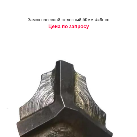
За­мок на­вес­ной же­лез­ный 50мм d=6mm
Цена по запросу