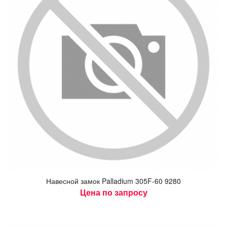
На­вес­ной за­мок Palladium 305F-60 9280
Цена по запросу