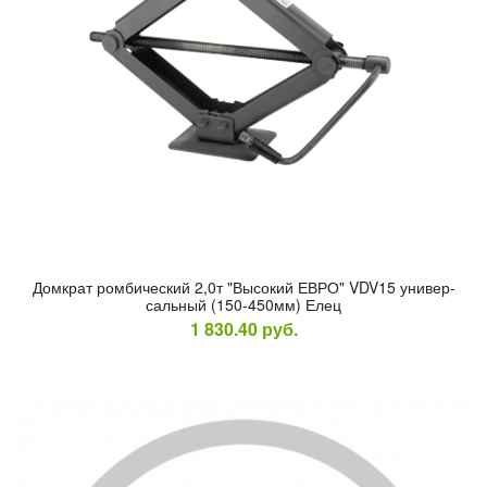
Дом­крат ром­би­чес­кий 2,0т "Вы­сокий ЕВ­РО" VDV15 уни­вер­
саль­ный (150-450мм) Елец
1 830.40
руб.