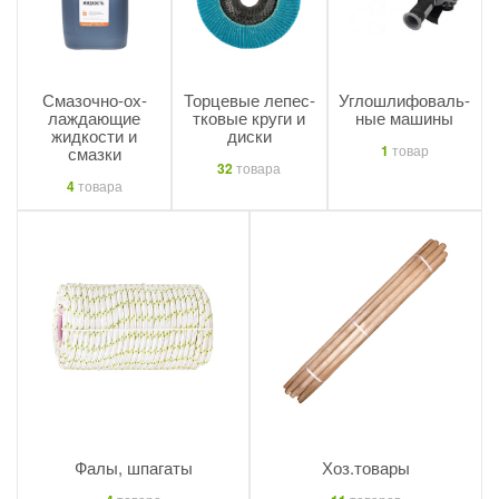
Сма­зоч­но-ох­
Торцевые ле­пес­
Уг­лошли­фоваль­
лажда­ющие
тко­вые круги и
ные машины
жидкости и
диски
1
товар
смазки
32
товара
4
товара
Фалы, шпагаты
Хоз.то­вары