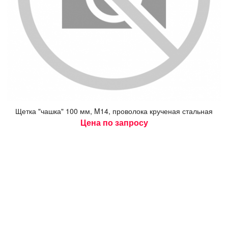
Щет­ка "чаш­ка" 100 мм, M14, про­воло­ка кру­ченая сталь­ная
Цена по запросу