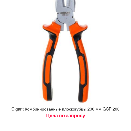
Gigant Ком­би­ниро­ван­ные плос­ко­губ­цы 200 мм GCP 200
Цена по запросу