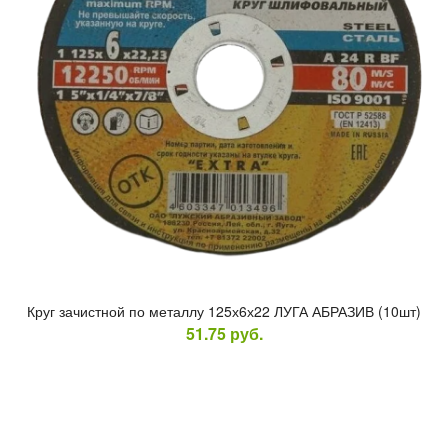
Круг за­чис­тной по ме­тал­лу 125х6х22 ЛУ­ГА АБ­РА­ЗИВ (10шт)
51.75
руб.