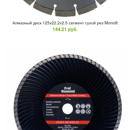
Ал­мазный диск 125х22.2х2.5 сег­мент су­хой рез Monolit
144.21
руб.