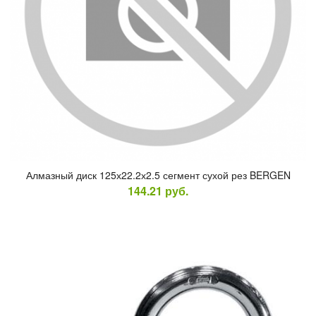
Ал­мазный диск 125х22.2х2.5 сег­мент су­хой рез BERGEN
144.21
руб.