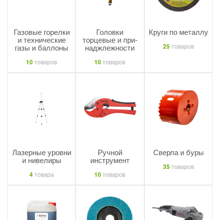
Газовые горелки
Головки
Круги по металлу
и тех­ни­чес­кие
торцевые и при­
25
товаров
газы и баллоны
над­жлеж­ности
10
товаров
10
товаров
Лазерные уровни
Ручной
Сверла и буры
и нивелиры
инструмент
35
товаров
4
товара
10
товаров