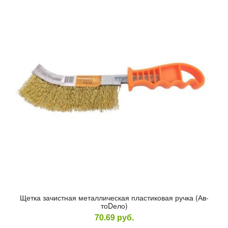
Щет­ка за­чис­тная ме­тал­ли­чес­кая плас­ти­ковая руч­ка (Ав­
тоDело)
70.69
руб.