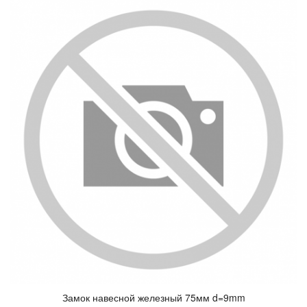
За­мок на­вес­ной же­лез­ный 75мм d=9mm