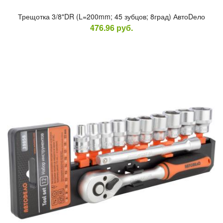
Тре­щот­ка 3/8"DR (L=200mm; 45 зуб­цов; 8град) Ав­тоDело
476.96
руб.