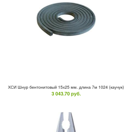
ХСИ Шнур бен­то­нито­вый 15х25 мм. дли­на 7м 1024 (ка­учук)
3 043.70
руб.