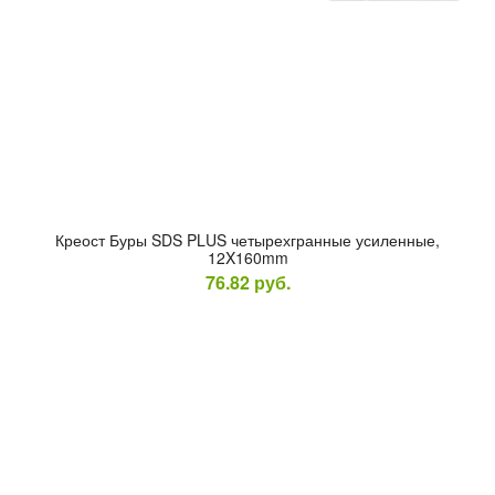
Кре­ост Бу­ры SDS PLUS че­тырех­гран­ные уси­лен­ные,
12X160mm
76.82
руб.