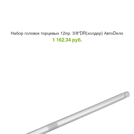
На­бор го­ловок тор­це­вых 12пр. 3/8"DR(хол­дер) Ав­тоDело
1 162.34
руб.