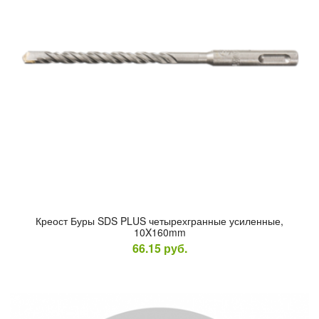
Кре­ост Бу­ры SDS PLUS че­тырех­гран­ные уси­лен­ные,
10X160mm
66.15
руб.