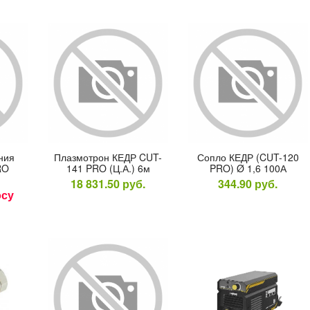
­ния
Плаз­мотрон КЕДР CUT-
Соп­ло КЕДР (CUT-120
RO
141 PRO (Ц.А.) 6м
PRO) Ø 1,6 100А
18 831.50
руб.
344.90
руб.
осу