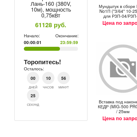
Лань-160 (380V,
4мм уп/5
Мунд­штук в сбо­ре
10м), мощность
No1П ("3/64" 10-2
504.8
ру
е:
0,75кВт
для Р3П-04/Р3П
59
Цена по запр
61128
руб.
Начало:
Ок
00:00:01
Начало:
Окончание:
00:00:01
23:59:59
Торопитесь!
Осталось:
Торопитесь!
00
10
Осталось:
ДНЕЙ
ЧАСОВ
М
00
10
56
24
ДНЕЙ
ЧАСОВ
МИНУТ
СЕКУНДЫ
24
Встав­ка под на­кон
СЕКУНДЫ
КЕДР (MIG-500 PR
/ 25мм
Цена по запр