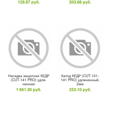
129.87
руб.
203.88
руб.
На­сад­ка за­щит­ная КЕДР
Ка­тод КЕДР (CUT-101-
(CUT-141 PRO) уд­ли­
141 PRO) уд­ли­нен­ный,
нен­ная
2мм
1 661.30
руб.
253.10
руб.