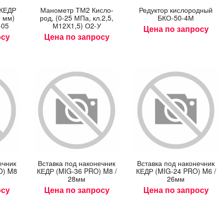
кг
пачка 5кг
ПВ(40°С
 КЕДР
Ма­нометр ТМ2 Кис­ло­
Ре­дук­тор кис­ло­род­ный
ø0,6
5 мм)
род, (0-25 МПа, кл.2,5,
БКО-50-4М
б.
1512.5
руб.
-05
М12Х1,5) О2-У
36898
Цена по запросу
осу
Цена по запросу
ончание:
Начало:
Окончание:
Начало:
23:59:59
00:00:01
23:59:59
00:00:01
Торопитесь!
Торопит
Осталось:
Осталось:
56
00
10
56
00
ИНУТ
ДНЕЙ
ЧАСОВ
МИНУТ
ДНЕЙ
ЧА
24
24
СЕКУНДЫ
СЕКУНДЫ
еч­ник
Встав­ка под на­конеч­ник
Встав­ка под на­конеч­ник
O) M8
КЕДР (MIG-36 PRO) M8 /
КЕДР (MIG-24 PRO) M6 /
28мм
26мм
осу
Цена по запросу
Цена по запросу