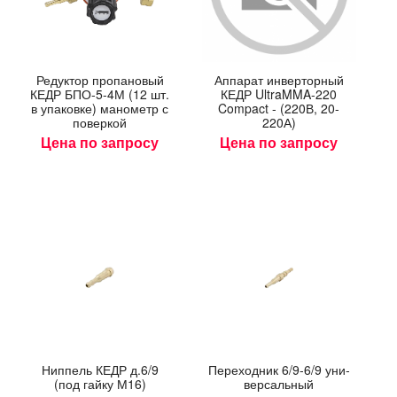
Ре­дук­тор про­пано­вый
Ап­па­рат ин­вертор­ный
КЕДР БПО-5-4М (12 шт.
КЕДР UltraMMA-220
в упа­ков­ке) ма­нометр с
Compact - (220В, 20-
по­вер­кой
220А)
Цена по запросу
Цена по запросу
Нип­пель КЕДР д.6/9
Пе­реход­ник 6/9-6/9 уни­
(под гай­ку М16)
вер­саль­ный