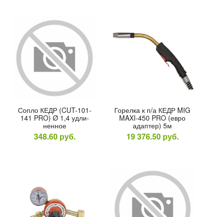
Соп­ло КЕДР (CUT-101-
Го­рел­ка к п/а КЕДР MIG
141 PRO) Ø 1,4 уд­ли­
MAXI-450 PRO (ев­ро
нен­ное
адап­тер) 5м
348.60
руб.
19 376.50
руб.