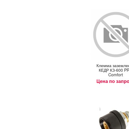
Клем­ма за­зем­ле
КЕДР КЗ-600 P
Comfort
Цена по запр