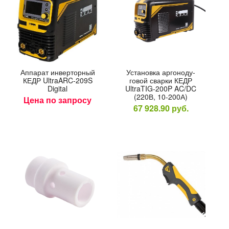
Ап­па­рат ин­вертор­ный
Ус­та­нов­ка ар­го­ноду­
КЕДР UltraARC-209S
говой свар­ки КЕДР
Digital
UltraTIG-200P AC/DC
(220В, 10-200А)
Цена по запросу
67 928.90
руб.
ый аппарат
-202 (220В;
; 25-200А;