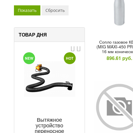
ТОВАР ДНЯ
Соп­ло га­зовое 
(MIG MAXI-450 PR
16 мм ко­ничес­к
896.61
руб.
T
NEW
HOT
Вытяжное
Электроды М
устройство
Professional/Ex
переносное
TM MONOLIT