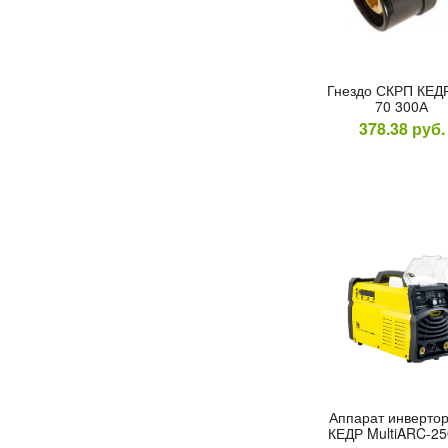
Гнез­до СКРП КЕД
70 300А
378.38
руб.
Ап­па­рат ин­верто
КЕДР MultiARC-25