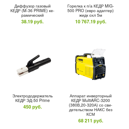
) 20%-200А;
Диф­фу­зор га­зовый
Го­рел­ка к п/а КЕДР MIG-
-1,0 мм)
КЕДР (M-36 PRIME) ке­
500 PRO (ев­ро адап­тер)
рами­чес­кий
жидк охл 5м
.29
руб.
38.19
руб.
10 767.19
руб.
Окончание:
23:59:59
есь!
10
56
СОВ
МИНУТ
Элек­тро­додер­жа­тель
Ап­па­рат ин­вертор­ный
КЕДР ЭД-50 Prime
КЕДР MultiARC-3200
(380В,20-320А) со сви­
450
руб.
детель­ством НАКС без
КСМ
68 211
руб.