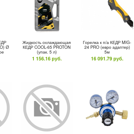
КЕДР
Жид­кость ох­лажда­ющая
Го­рел­ка к п/а КЕДР MIG-
O) Ø
КЕДР COOL-65 PROTON
24 PRO (ев­ро адап­тер)
ое
(упак. 5 л)
5м
1 156.16
руб.
16 091.79
руб.
онолит
Электроды
Сварочн
clusive
сварочные Ligans
PRO MIG
H д.
УОНИ-13/55 д. 2,5мм
9,9кВт