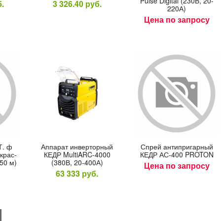
Pulse Digital (230В, 20-
.
3 326.40
руб.
220А)
Цена по запросу
Т. ф
Ап­па­рат ин­вертор­ный
Спрей ан­типри­гар­ный
крас­
КЕДР MultiARC-4000
КЕДР АС-400 PROTON
(50 м)
(380В, 20-400А)
Цена по запросу
63 333
руб.