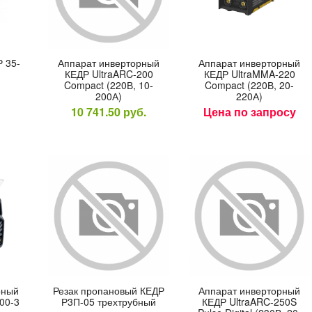
Р 35-
Ап­па­рат ин­вертор­ный
Ап­па­рат ин­вертор­ный
КЕДР UltraARC-200
КЕДР UltraMMA-220
Compact (220В, 10-
Compact (220В, 20-
200А)
220А)
10 741.50
руб.
Цена по запросу
р­ный
Ре­зак про­пано­вый КЕДР
Ап­па­рат ин­вертор­ный
00-3
Р3П-05 трех­труб­ный
КЕДР UltraARC-250S