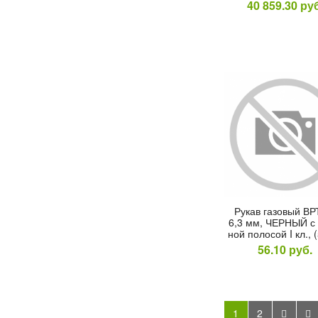
40 859.30
руб
Ру­кав га­зовый ВР
6,3 мм, ЧЕР­НЫЙ с 
ной по­лосой I кл., 
56.10
руб.
1
2