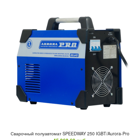
Сва­роч­ный по­лу­ав­то­мат SPEEDWAY 250 IGBT/Aurora-Pro