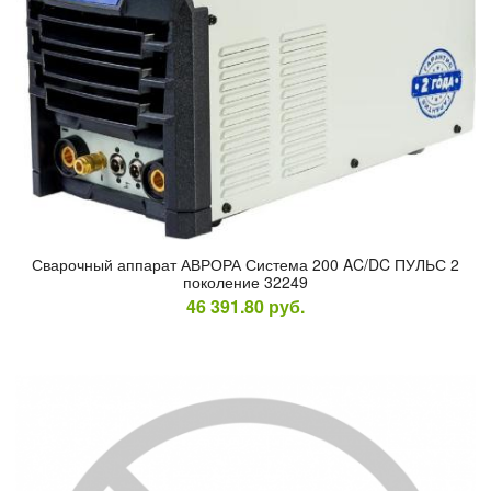
Сва­роч­ный ап­па­рат АВ­РО­РА Сис­те­ма 200 AC/DC ПУЛЬС 2
по­коле­ние 32249
46 391.80
руб.