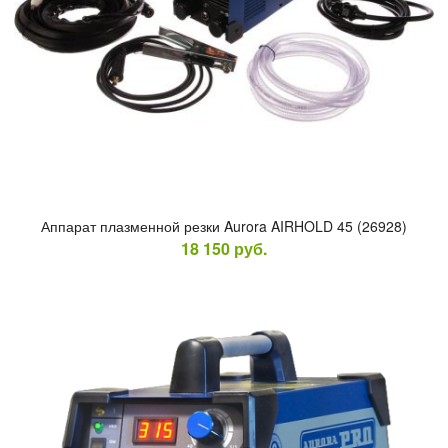
Ап­па­рат плаз­менной рез­ки Aurora AIRHOLD 45 (26928)
18 150
руб.