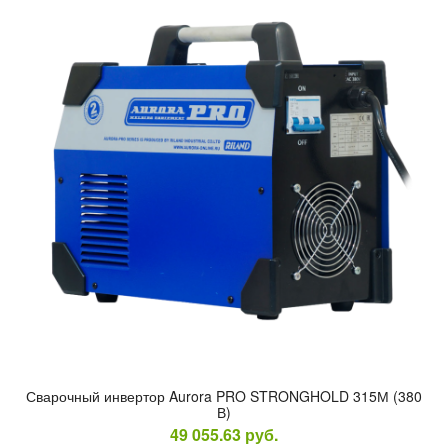
Сва­роч­ный ин­вертор Aurora PRO STRONGHOLD 315М (380
В)
49 055.63
руб.