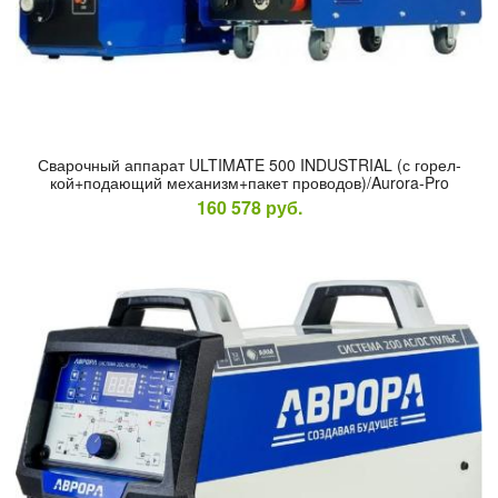
Сва­роч­ный ап­па­рат ULTIMATE 500 INDUSTRIAL (с го­рел­
кой+по­да­ющий ме­ханизм+па­кет про­водов)/Aurora-Pro
160 578
руб.