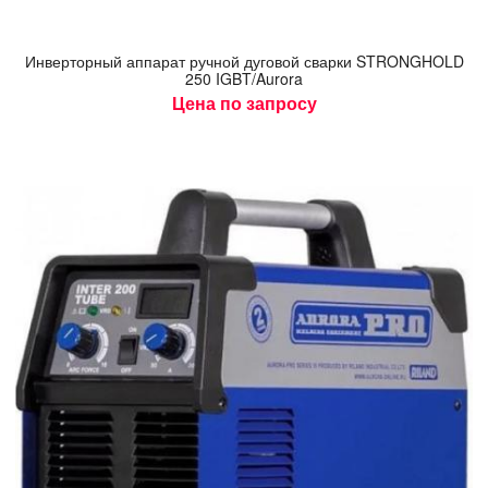
Ин­вертор­ный ап­па­рат руч­ной ду­говой свар­ки STRONGHOLD
250 IGBT/Aurora
Цена по запросу