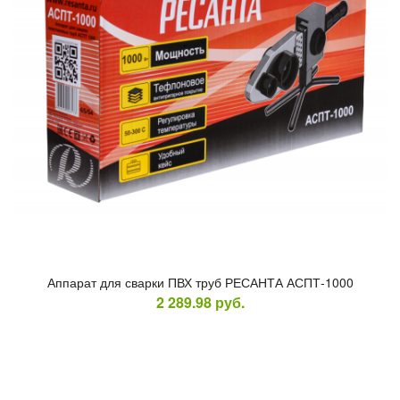
Ап­па­рат для свар­ки ПВХ труб РЕ­САН­ТА АСПТ-1000
2 289.98
руб.