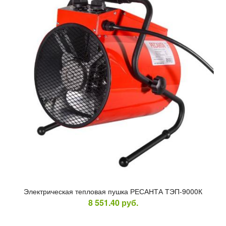
Элек­три­чес­кая теп­ло­вая пуш­ка РЕ­САН­ТА ТЭП-9000К
8 551.40
руб.