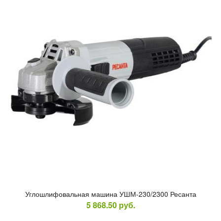
Уг­лошли­фоваль­ная ма­шина УШМ-230/2300 Ре­сан­та
5 868.50
руб.