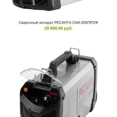
Сва­роч­ный ап­па­рат РЕ­САН­ТА САИ-250ПРОФ
29 999.96
руб.