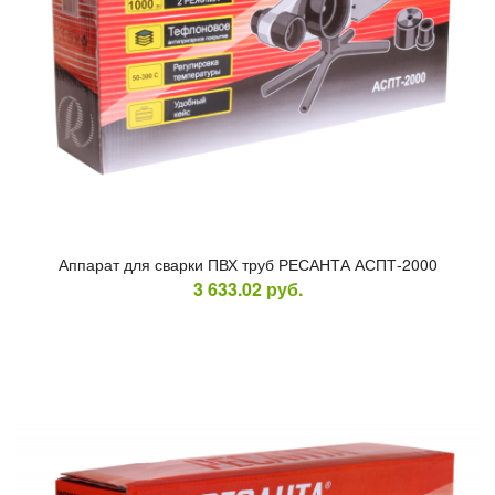
Ап­па­рат для свар­ки ПВХ труб РЕ­САН­ТА АСПТ-2000
3 633.02
руб.