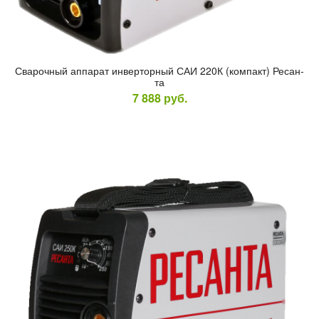
Сва­роч­ный ап­па­рат ин­вертор­ный САИ 220К (ком­пакт) Ре­сан­
та
7 888
руб.