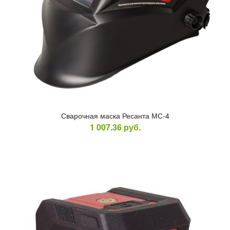
Сва­роч­ная мас­ка Ре­сан­та МС-4
1 007.36
руб.