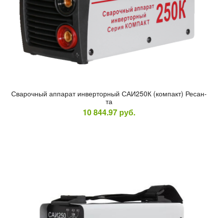
Сва­роч­ный ап­па­рат ин­вертор­ный САИ250К (ком­пакт) Ре­сан­
та
10 844.97
руб.