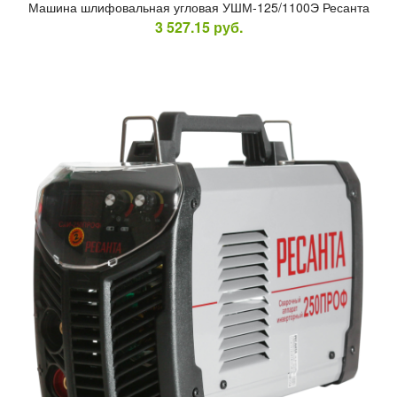
Ма­шина шли­фоваль­ная уг­ло­вая УШМ-125/1100Э Ре­сан­та
3 527.15
руб.