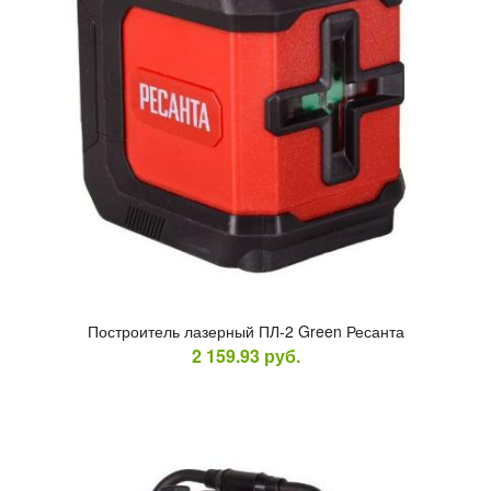
Пос­тро­итель ла­зер­ный ПЛ-2 Green Ре­сан­та
2 159.93
руб.