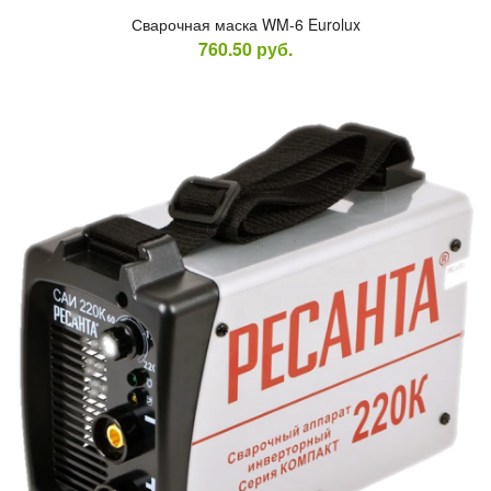
Сва­роч­ная мас­ка WM-6 Eurolux
760.50
руб.