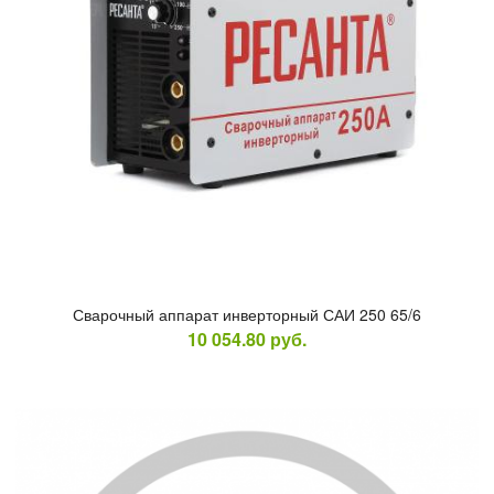
Сва­роч­ный ап­па­рат ин­вертор­ный САИ 250 65/6
10 054.80
руб.