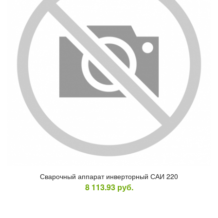
Сва­роч­ный ап­па­рат ин­вертор­ный САИ 220
8 113.93
руб.