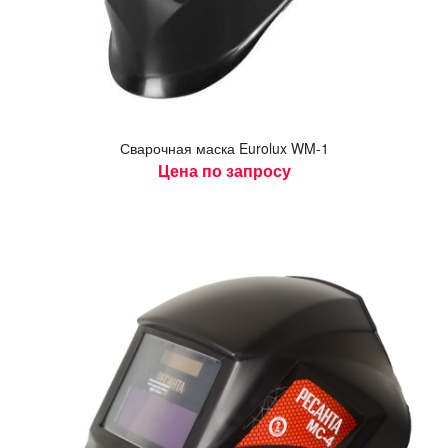
Сва­роч­ная мас­ка Eurolux WM-1
Цена по запросу