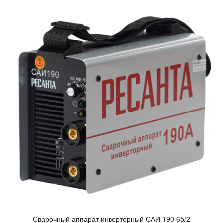
Сва­роч­ный ап­па­рат ин­вертор­ный САИ 190 65/2