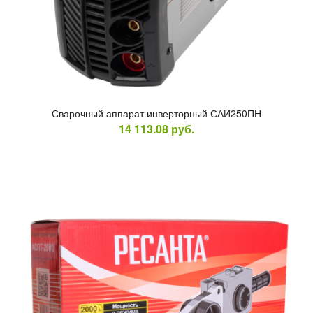
Сва­роч­ный ап­па­рат ин­вертор­ный САИ250ПН
14 113.08
руб.