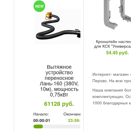
T
NEW
HOT
Крон­штейн нас­те
для КСК "Уни­вер­с
54.45
руб.
Вытяжное
Электроды М
устройство
Professional/Ex
Интернет- магазин 
переносное
TM MONOLIT
Перово. На всю про
Лань-160 (380V,
4мм уп/5
10м), мощность
Наша компания боле
504.8
ру
е:
0,75кВт
комплектующих. Осу
59
61128
руб.
Начало:
Ок
1000 благодарных к
00:00:01
Начало:
Окончание:
00:00:01
23:59:59
Торопитесь!