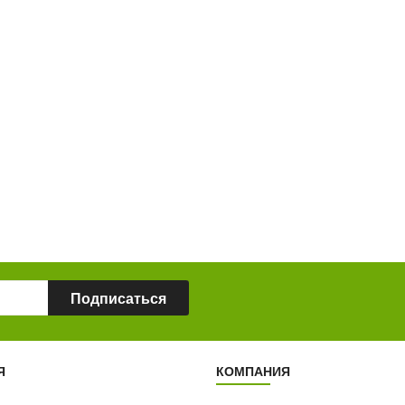
Торопитесь!
00
Осталось:
36
ДНЕЙ
Ч
00
22
36
ИНУТ
51
ДНЕЙ
ЧАСА
МИНУТ
СЕКУНДА
51
СЕКУНДА
Подписаться
Я
КОМПАНИЯ