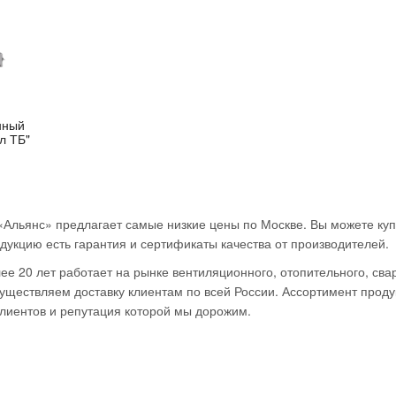
NEW
нный
ал ТБ"
онолит
Электроды
Про
clusive
сварочные GOODEL
сварочн
«Альянс» предлагает самые низкие цены по Москве. Вы можете куп
H д.
ЦЛ-11
ПРО 51С
дукцию есть гарантия и сертификаты качества от производителей.
кг
(Э-08Х20Н9Г2Б)
410.
д.4мм (2,5кг)
е 20 лет работает на рынке вентиляционного, отопительного, сва
б.
ществляем доставку клиентам по всей России. Ассортимент продук
921.93
руб.
Начало:
ончание:
лиентов и репутация которой мы дорожим.
00:00:01
Начало:
Окончание:
23:59:59
00:00:01
23:59:59
Торопит
Осталось: