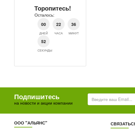
Осталось:
Торопитесь!
00
22
Осталось:
ДНЕЙ
ЧАСА
М
00
22
36
51
ДНЕЙ
ЧАСА
МИНУТ
СЕКУНДА
51
СЕКУНДА
Подпишитесь
на новости и акции компании
ООО "АЛЬЯНС"
СВЯЗАТЬС