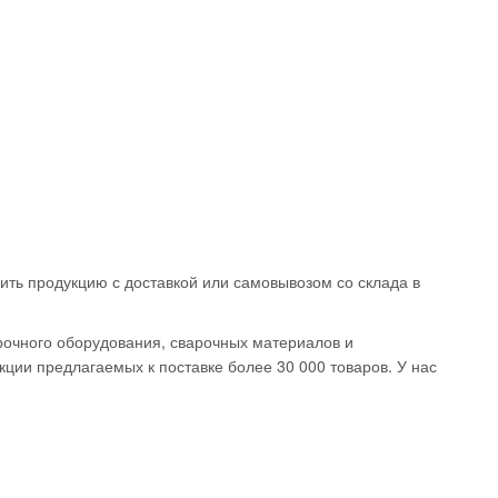
волока
ая ESAB OK
ить продукцию с доставкой или самовывозом со склада в
 0,8мм 5кг
08
руб.
рочного оборудования, сварочных материалов и
ции предлагаемых к поставке более 30 000 товаров. У нас
Окончание:
23:59:59
есь!