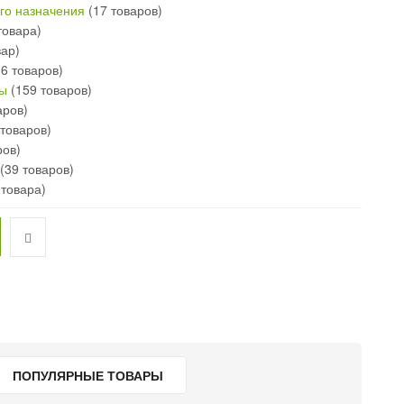
го назначения
(17 товаров)
товара)
вар)
16 товаров)
 рукавный
ны
(159 товаров)
-d108-
аров)
/PE500ASB
товаров)
ров)
2.4
руб.
я
(39 товаров)
Окончание:
 товара)
23:59:59
есь!
08
29
СОВ
МИНУТ
ПОПУЛЯРНЫЕ ТОВАРЫ