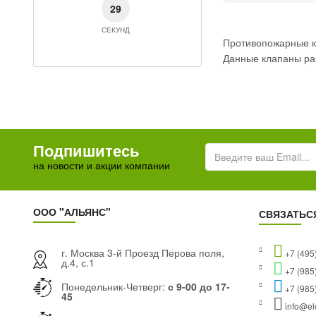
СЕКУНД
29
СЕКУНД
Противопожарные к
Данные клапаны раб
Подпишитесь
на новости и акции компании
ООО "АЛЬЯНС"
СВЯЗАТЬС
г. Москва 3-й Проезд Перова поля,
+7 (495
д.4, с.1
+7 (985
Понедельник-Четверг:
с 9-00 до 17-
+7 (985
45
info@ele