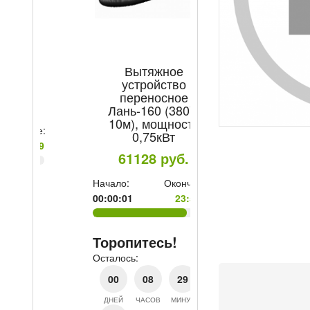
Вытяжное
Электроды М
устройство
Professional/Ex
переносное
TM MONOLIT
Лань-160 (380V,
4мм уп/5
10м), мощность
504.8
ру
е:
0,75кВт
59
61128
руб.
Начало:
Ок
00:00:01
Начало:
Окончание:
00:00:01
23:59:59
Торопитесь!
Осталось:
Торопитесь!
00
08
Осталось:
ДНЕЙ
ЧАСОВ
М
00
08
29
29
ДНЕЙ
ЧАСОВ
МИНУТ