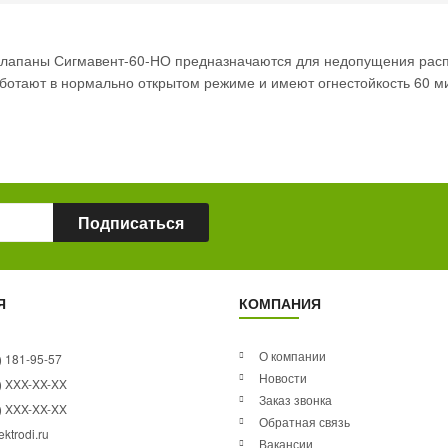
лапаны Сигмавент-60-НО предназначаются для недопущения расп
отают в нормально открытом режиме и имеют огнестойкость 60 мин
Подписаться
Я
КОМПАНИЯ
О компании
) 181-95-57
Новости
) XXX-XX-XX
Заказ звонка
) XXX-XX-XX
Обратная связь
ktrodi.ru
Вакансии