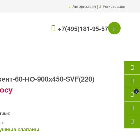
Авторизация
|
Регистрация
+7(495)181-95-57
ент-60-НО-900х450-SVF(220)
росу
1
тики:
т.
ушные клапаны